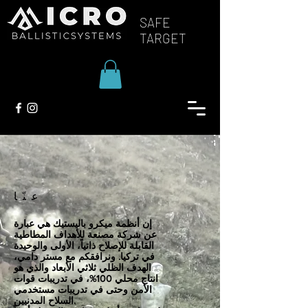
SAFE
TARGET
عنّا
إن أنظمة ميكرو باليستيك هي عبارة
عن شركة مصنعة للأهداف المطاطية
القابلة للإصلاح ذاتياً، الأولى والوحيدة
في تركيا. ونرافقكم مع مستر دامي،
الهدف الظلي ثلاثي الأبعاد والذي هو
انتاج محلي 100%، في تدريبات قوات
الأمن وحتى في تدريبات مستخدمي
السلاح المدنيين.