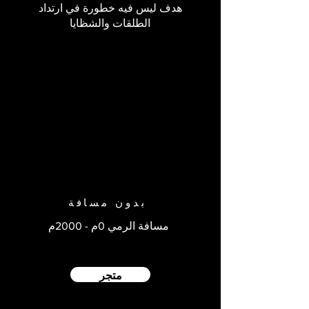
هدف ليس فيه خطورة في ارتداد
الطلقات والشظايا
بدون مسافة
مسافة الرمي 0م - 2000م
متجر