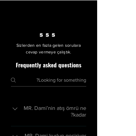
SSS
Sizlerden en fazla gelen sorulara
cevap vermeye çalıştık.
Frequently asked questions
MR. Dami’nin atış ömrü ne
kadar?
MR. Dami'nin Atış ömrü, sizin
kullanacağınız mühimmat türüne
MR. Dami kurlun geçiriyor