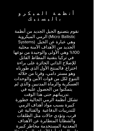
أنظمة الميكرو
مستر دامي بالأرقام
باليستيك
Max. Cal.
Min. Cal.
نقوم بتصنيع الجيل الجديد من أنظمة
50.
22
الرمي الميكروية (Micro Ballistic
Systems) وهي عبارة عن الجيل
الجديد من الأهداف الآمنة محلية
100% وهي الأولى والوحيدة من نوعها
في تركيا بتقنية المطاط القابل
LR.
BMG
للإصلاح الذاتي الحائزة على براءة
اختراع. فالمنتج الأول الذي طورناه
وهو مستر دامي، وفرنا من خلاله
التنوع لكل من قوات الأمن والوحدات
العسكرية والرماة المدنيين والذي لم
يتمكنوا من الحصول عليه في
الحد الأقصى
دورة العمر
تدريباتهم حتى هذا الوقت.
لدورة العمر
مكفولة
تشكل أنظمة الرمي الحالية خطورة
(9 مم)
كبيرة بسبب مواد أهداف الرمي
للتدريبات الدفاعية والقتالية عن
1
20
قرب، وتؤدي حالات مثل الطلقات
والشظايا المتطايرة عن الأهداف
المعدنية المستخدمة مخاطر كبيرة