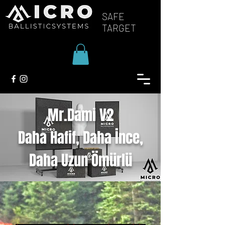
SAFE
TARGET
Mr.Dami V2
Daha Hafif, Daha İnce,
Daha Uzun Ömürlü