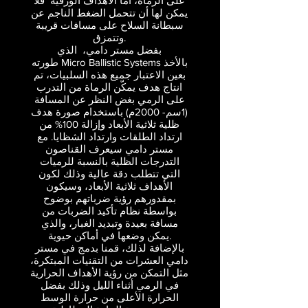
على الرماة، أما الأهداف الورقية فلا
يمكن لها أن تتحمل الضغط الناجم عن
سبطانة السلاح على مسافات قريبة
K
K
وتتمزق.
بفضل مستر دامي، الذي
طورته Micro Ballistic Systems بالأخذ
بعين الاعتبار جميع هذه السلبيات، تم
انتاج هدف يمكّن الرماة من التدرب
على الرمي بغض النظر عن المسافة
معلومات السعر
(1سم- 2000م) باستخدام صورة هدف
ظلية ثلاثية الأبعاد وإزالة 100% من
ارتداد الطلقات وارتداد الشظايا. مع
مستر دامي سيعرف القناصون
التدرجات الظلية بالنسبة للرميات
التي تتطلب دقة عالية وذلك لكون
الأهداف ثلاثية الأبعاد، وسيكون
بمقدورهم رؤية ضرباتهم بوضوح
بواسطة نظام تأكيد الضربات من
مسافة بعيدة وتبديد الغبار، والذي
يمكن وضعها في أماكن حيوية.
بالإضافة لذلك، قمنا بدمج في مستر
دامي العشرات من التقنيات المبتكرة،
مثل التمكن من رؤية الأهداف الحرارية
في الرمي أثناء الليل وذلك بفضل
الحرارة الأعلى من حرارة الوسط