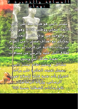
المسافة والذخيرة لا
تهمان
مستر دامي هو هدف مطاطي ثلاثي
الأبعاد محلي ووطني 100% وهو الأول
والوحيد من نوعه ذاتي التجديد.
يمكنكم مع اهداف مستر دامي القيام
بتدريبات دفاعية عن قرب، أو يمكنكم
اطلاق النار عليه والرمي من مسافات
بعيدة بشكل آمن وبدون
مشاكل. ويتميز نظام مستر دامي
بفضل تقنيته الحائزة على براءة
اختراع بأنه تقنية قابلة لإصلاح ثقوب
الرصاص، وإزالة الرصاصات
وارتدادات الشظايا بنسبة 100%.