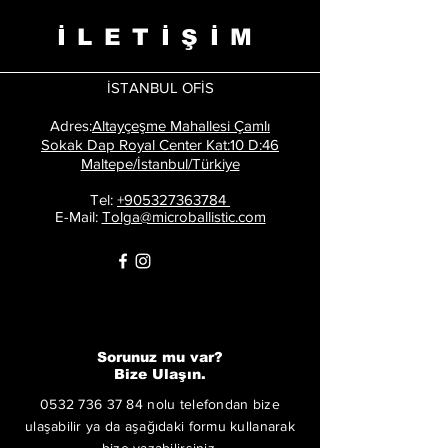
İLETİŞİM
İSTANBUL OFİS
Adres:
Altayçeşme Mahallesi Çamlı
Sokak Dap Royal Center Kat:10 D:46
Maltepe/İstanbul/Türkiye
Tel:
+905327363784
E-Mail:
Tolga@microballistic.com
Sorunuz mu var?
Bize Ulaşın.
0532 736 37 84
nolu telefondan bize
ulaşabilir ya da aşağıdaki formu kullanarak
bize yazabilirsiniz.