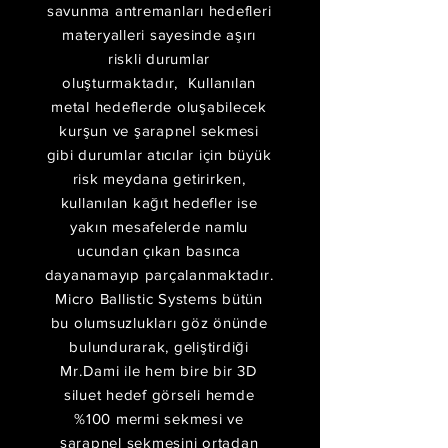
1
20
savunma antremanları hedefleri
materyalleri sayesinde aşırı
riskli durumlar
oluşturmaktadır, Kullanılan
K
K
metal hedeflerde oluşabilecek
kurşun ve şarapnel sekmesi
gibi durumlar atıcılar için büyük
risk meydana getirirken,
Fiyat Bilgisi
kullanılan kağıt hedefler ise
yakın mesafelerde namlu
ucundan çıkan basınca
dayanamayıp parçalanmaktadır.
Micro Ballistic Systems bütün
bu olumsuzlukları göz önünde
bulundurarak, geliştirdiği
Mr.Dami ile hem bire bir 3D
siluet hedef görseli hemde
%100 mermi sekmesi ve
şarapnel sekmesini ortadan