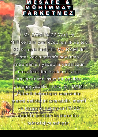
MESAFE &
MÜHİMMAT
FARKETMEZ
Mr. DAMİ %100 Yerli ve
Milli kendini yenileyebilen ilk ve tek
3D Kauçuk hedeftir. Mr. DAMİ ile
ister yakın mesafe savunma
antremanları yapabilir yada uzun
mesafelerden keskin nişancı
atışlarını sorunsuz bir şekilde
güvenle yapabilirsiniz. Mr. DAMİ
Patentli teknolojisi sayesinde
mermi deliklerini onarabilir, mermi
ve şarapnel sekmesini %100
oranda ortadan kaldıran bir
teknolojiye sahiptir.