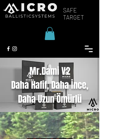
SAFE
TARGET
Mr.Dami V2
Daha Hafif, Daha İnce,
Daha Uzun Ömürlü