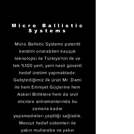
Micro Ballistic
Sayılarla
Systems
Mr. DAMİ
Micro Ballistic Systems patentli
Max. Cal.
Min. Cal.
kendini onarabilen kauçuk
50.
22
teknolojisi ile Türkiye'nin ilk ve
tek %100 yerli, yeni nesil güvenli
hedef üretimi yapmaktadır.
Geliştirdiğimiz ilk ürün Mr. Dami
LR.
BMG
ile hem Emniyet Güçlerine hem
Askeri Birliklere hem de sivil
atıcılara antremanlarında bu
zamana kadar
Garantili
Max.
yapamadıkları çeşitliği sağladık.
Ömür
Ömür (9mm)
Mevcut hedef sistemleri ile
yakın muharebe ve yakın